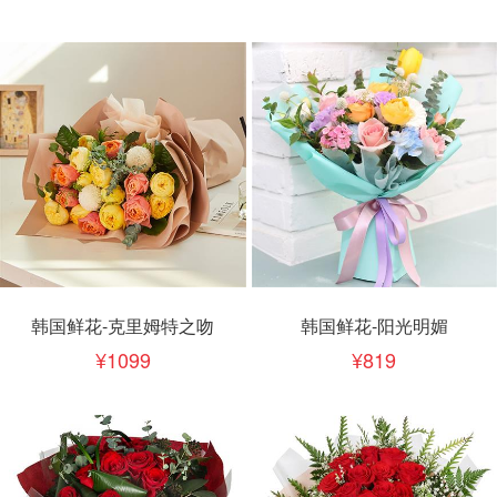
韩国鲜花-克里姆特之吻
韩国鲜花-阳光明媚
1099
819