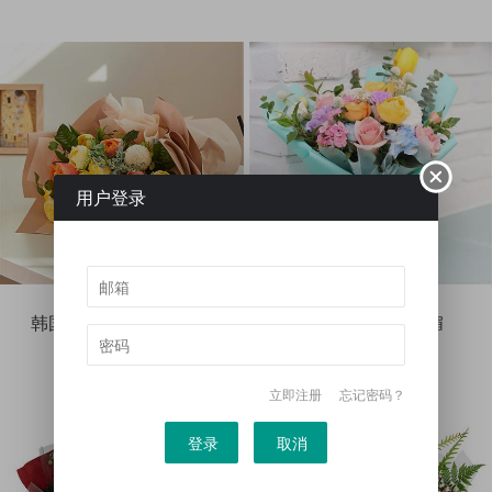
用户登录
韩国鲜花-克里姆特之吻
韩国鲜花-阳光明媚
1099
819
立即注册
忘记密码？
登录
取消