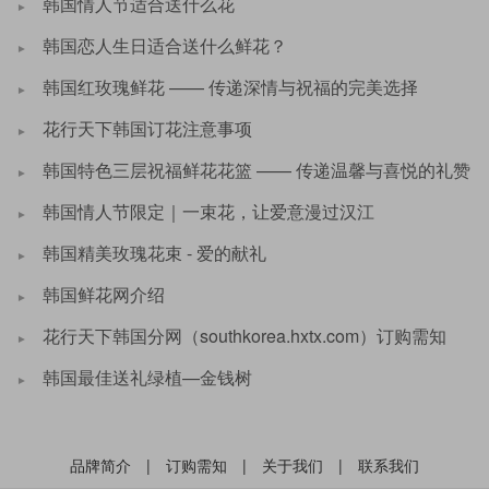
韩国情人节适合送什么花
韩国恋人生日适合送什么鲜花？
韩国红玫瑰鲜花 —— 传递深情与祝福的完美选择
花行天下韩国订花注意事项
韩国特色三层祝福鲜花花篮 —— 传递温馨与喜悦的礼赞
韩国情人节限定｜一束花，让爱意漫过汉江
韩国精美玫瑰花束 - 爱的献礼
韩国鲜花网介绍
花行天下韩国分网（southkorea.hxtx.com）订购需知
韩国最佳送礼绿植—金钱树
品牌简介
|
订购需知
|
关于我们
|
联系我们