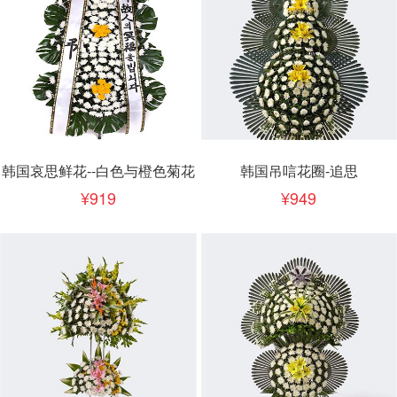
韩国哀思鲜花--白色与橙色菊花
韩国吊唁花圈-追思
919
949