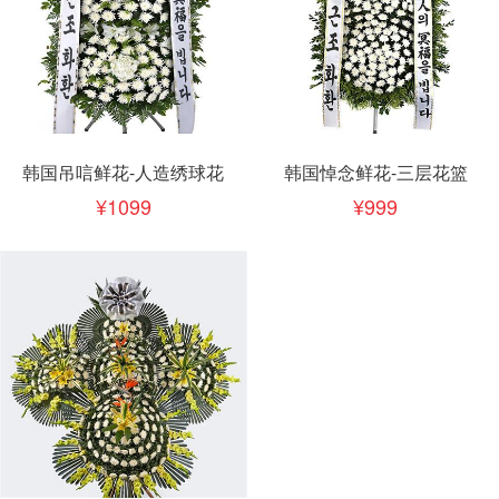
韩国吊唁鲜花-人造绣球花
韩国悼念鲜花-三层花篮
1099
999