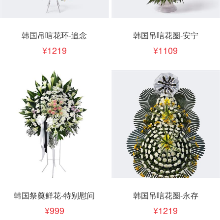
韩国吊唁花环-追念
韩国吊唁花圈-安宁
1219
1109
韩国祭奠鲜花-特别慰问
韩国吊唁花圈-永存
999
1219