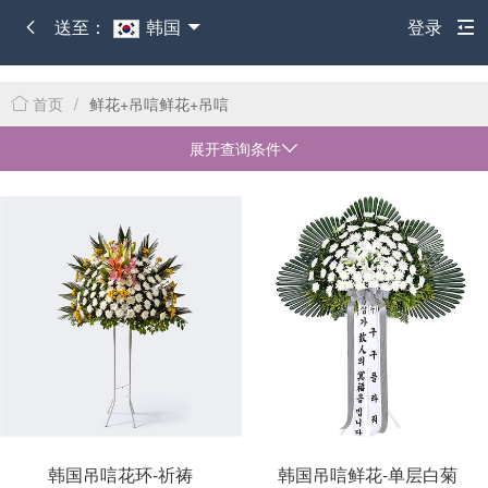
送至：
韩国
登录
首页
/
鲜花+吊唁鲜花+吊唁
展开查询条件
韩国吊唁花环-祈祷
韩国吊唁鲜花-单层白菊