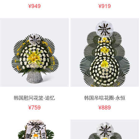
949
919
韩国慰问花篮-追忆
韩国吊唁花圈-永恒
759
889