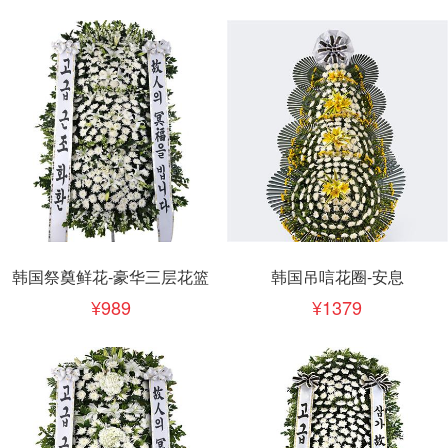
韩国祭奠鲜花-豪华三层花篮
韩国吊唁花圈-安息
989
1379