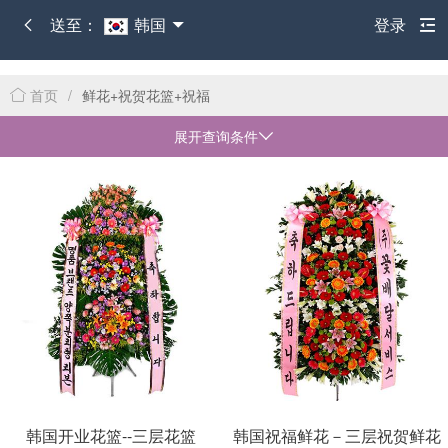
送至：
韩国
登录
首页
/
鲜花+祝贺花篮+祝福
展开查询条件
韩国开业花篮--三层花篮
韩国祝福鲜花－三层祝贺鲜花