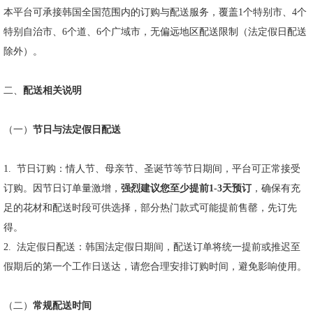
本平台可承接韩国全国范围内的订购与配送服务，覆盖
1
个特别市、
4
个
特别自治市、
6
个道、
6
个广域市，无偏远地区配送限制（法定假日配送
除外）。
二、
配送相关说明
（一）
节日与法定假日配送
1.
节日订购：情人节、母亲节、圣诞节等节日期间，平台可正常接受
订购。因节日订单量激增，
强烈建议您至少提前
1-3
天预订
，确保有充
足的花材和配送时段可供选择，部分热门款式可能提前售罄，先订先
得。
2.
法定假日配送：韩国法定假日期间，配送订单将统一提前或推迟至
假期后的第一个工作日送达，请您合理安排订购时间，避免影响使用。
（二）
常规配送时间