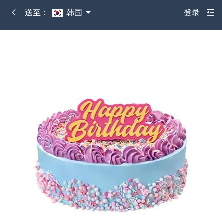
送至：
韩国
登录