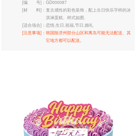
[编 号]：
GD000087
[材 料]：
复古感性的彩色装饰，配上生日快乐字样的冰
淇淋蛋糕、样式如图.
[适合场合]：
恋情,生日,祝福,节日,婚礼
[注意事项]：
韩国除济州部分山区和离岛可能无法配送、其
它地方都可以配送。