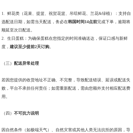
1.
鲜花类（花束、提篮、祝贺花篮、吊唁鲜花、兰花
&
绿植）：支持自
选配送日期，如需当天配送，务必在
韩国时间
14
点前
完成下单，逾期将
顺延至次日配送。
2.
生日蛋糕：为确保蛋糕在您指定的时间准确送达，保证口感与新鲜
度，
建议至少提前
2
天订购
。
（三）
配送异常处理
若因您提供的收货地址不正确、不完整，导致配送错误、延误或配送失
败，平台不承担任何责任；如需重新配送，需由您额外支付相应配送费
用。
（四）
不可抗力说明
因自然条件（如极端天气）、自然灾害或其他人类无法抗拒的原因，导