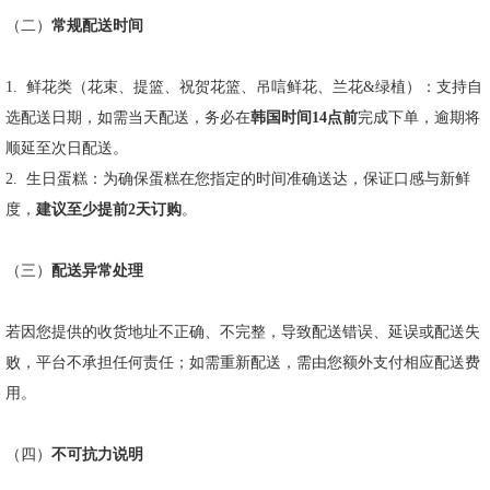
（二）
常规配送时间
1.
鲜花类（花束、提篮、祝贺花篮、吊唁鲜花、兰花
&
绿植）：支持自
选配送日期，如需当天配送，务必在
韩国时间
14
点前
完成下单，逾期将
顺延至次日配送。
2.
生日蛋糕：为确保蛋糕在您指定的时间准确送达，保证口感与新鲜
度，
建议至少提前
2
天订购
。
（三）
配送异常处理
若因您提供的收货地址不正确、不完整，导致配送错误、延误或配送失
败，平台不承担任何责任；如需重新配送，需由您额外支付相应配送费
用。
（四）
不可抗力说明