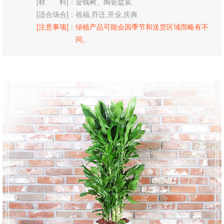
[材 料]：
金钱树、陶瓷盆装.
[适合场合]：
祝福,乔迁,开业,庆典
[注意事项]：
绿植产品可能会因季节和送货区域而略有不
同。