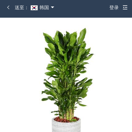
送至：
韩国
登录