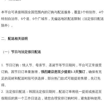
本平台可承接韩国全国范围内的订购与配送服务，覆盖
1
个特别市、
4
个
特别自治市、
6
个道、
6
个广域市，无偏远地区配送限制（法定假日配送
除外）。
二、
配送相关说明
（一）
节日与法定假日配送
1.
节日订购：情人节、母亲节、圣诞节等节日期间，平台可正常接受
订购。因节日订单量激增，
强烈建议您至少提前
1-3
天预订
，确保有充
足的花材和配送时段可供选择，部分热门款式可能提前售罄，先订先
得。
2.
法定假日配送：韩国法定假日期间，配送订单将统一提前或推迟至
假期后的第一个工作日送达，请您合理安排订购时间，避免影响使用。