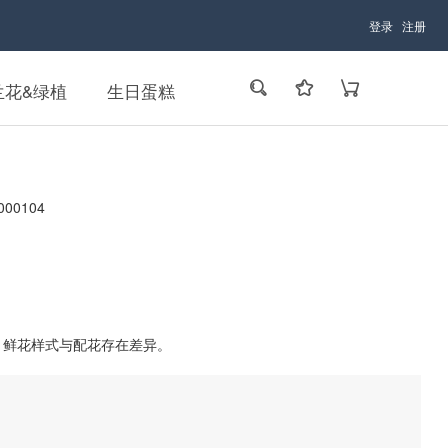
登录
注册
兰花&绿植
生日蛋糕
00104
。
，鲜花样式与配花存在差异。