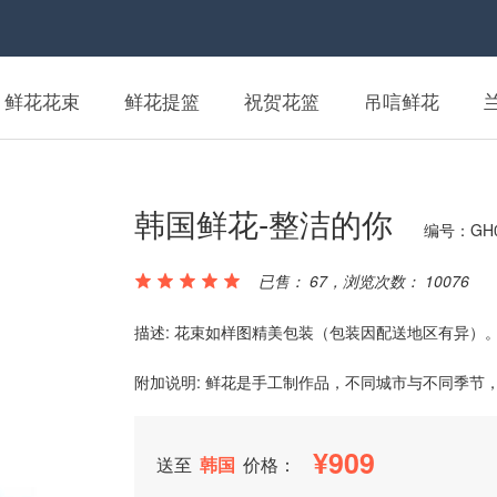
鲜花花束
鲜花提篮
祝贺花篮
吊唁鲜花
韩国鲜花-整洁的你
编号：GH0
已售： 67，浏览次数： 10076
描述: 花束如样图精美包装（包装因配送地区有异）
附加说明: 鲜花是手工制作品，不同城市与不同季节
909
送至
韩国
价格：