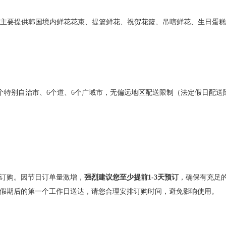
主要提供韩国境内鲜花花束、提篮鲜花、祝贺花篮、吊唁鲜花、生日蛋糕
个特别自治市、
6
个道、
6
个广域市，无偏远地区配送限制（法定假日配送
订购。因节日订单量激增，
强烈建议您至少提前
1-3
天预订
，确保有充足
假期后的第一个工作日送达，请您合理安排订购时间，避免影响使用。