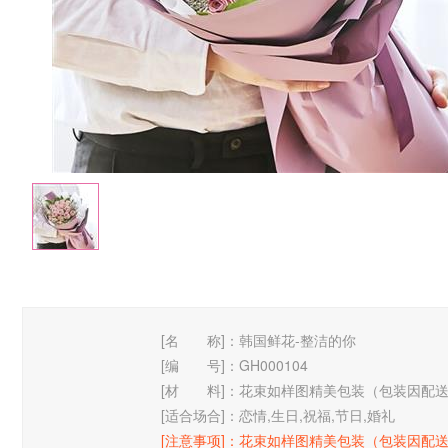
[名 称]：
韩国鲜花-整洁的你
[编 号]：
GH000104
[材 料]：
花束如样图精美包装（包装因配送
[适合场合]：
恋情,生日,祝福,节日,婚礼
[注意事项]：
花束如样图精美包装（包装因配