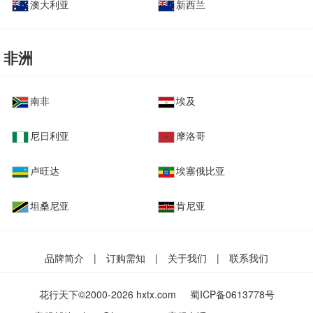
澳大利亚
新西兰
非洲
南非
埃及
尼日利亚
摩洛哥
卢旺达
埃塞俄比亚
坦桑尼亚
肯尼亚
品牌简介
|
订购需知
|
关于我们
|
联系我们
花行天下©2000-2026 hxtx.com
蜀ICP备0613778号