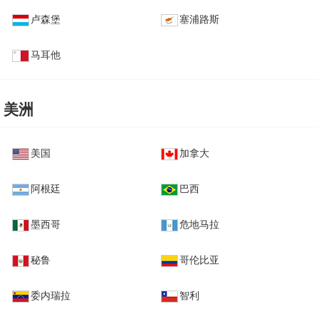
卢森堡
塞浦路斯
马耳他
美洲
美国
加拿大
阿根廷
巴西
墨西哥
危地马拉
秘鲁
哥伦比亚
委内瑞拉
智利