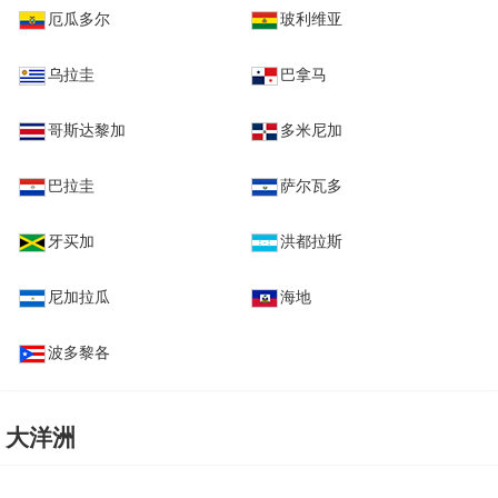
厄瓜多尔
玻利维亚
乌拉圭
巴拿马
哥斯达黎加
多米尼加
巴拉圭
萨尔瓦多
牙买加
洪都拉斯
尼加拉瓜
海地
波多黎各
大洋洲