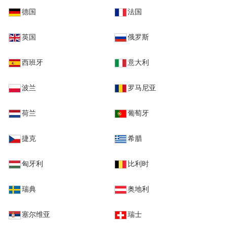
德国
法国
英国
俄罗斯
西班牙
意大利
波兰
罗马尼亚
荷兰
葡萄牙
捷克
希腊
匈牙利
比利时
瑞典
奥地利
塞尔维亚
瑞士